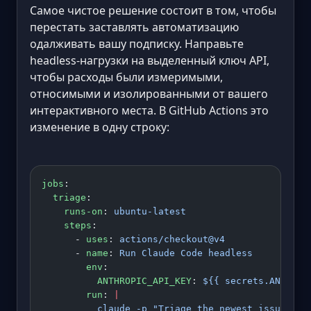
Самое чистое решение состоит в том, чтобы
перестать заставлять автоматизацию
одалживать вашу подписку. Направьте
headless-нагрузки на выделенный ключ API,
чтобы расходы были измеримыми,
относимыми и изолированными от вашего
интерактивного места. В GitHub Actions это
изменение в одну строку:
jobs
:
  triage
:
    runs-on
: 
ubuntu-latest
    steps
:
      - 
uses
: 
actions/checkout@v4
      - 
name
: 
Run Claude Code headless
        env
:
          ANTHROPIC_API_KEY
: 
${{ secrets.ANTHROP
        run
: 
|
          claude -p "Triage the newest issue and