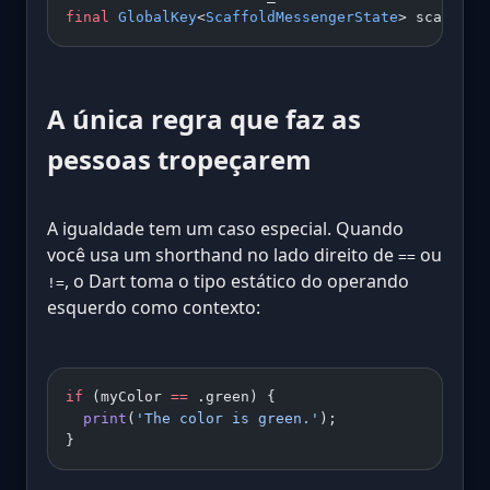
final
 GlobalKey
<
ScaffoldMessengerState
> scaffold
A única regra que faz as
pessoas tropeçarem
A igualdade tem um caso especial. Quando
você usa um shorthand no lado direito de
ou
==
, o Dart toma o tipo estático do operando
!=
esquerdo como contexto:
if
 (myColor 
==
 .green) {
  print
(
'The color is green.'
);
}