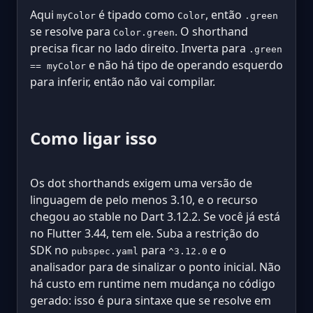
Aqui
é tipado como
, então
myColor
Color
.green
se resolve para
. O shorthand
Color.green
precisa ficar no lado direito. Inverta para
.green
e não há tipo de operando esquerdo
== myColor
para inferir, então não vai compilar.
Como ligar isso
Os dot shorthands exigem uma versão de
linguagem de pelo menos 3.10, e o recurso
chegou ao stable no Dart 3.12.2. Se você já está
no Flutter 3.44, tem ele. Suba a restrição do
SDK no
para
e o
pubspec.yaml
^3.12.0
analisador para de sinalizar o ponto inicial. Não
há custo em runtime nem mudança no código
gerado: isso é pura sintaxe que se resolve em