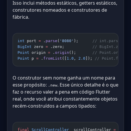
Isso inclui métodos estáticos, getters estáticos,
construtores nomeados e construtores de
fábrica.
int
 port 
=
 .
parse
(
'8080'
);      
// int.parse('80
BigInt
 zero 
=
 .zero;            
// BigInt.zero
Point
 origin 
=
 .
origin
();       
// Point.origin(
Point
 p 
=
 .
fromList
([
1.0
, 
2.0
]); 
// Point.fromLi
O construtor sem nome ganha um nome para
esse propósito:
. Esse único detalhe é o que
.new
faz o recurso valer a pena em código Flutter
real, onde você atribui constantemente objetos
recém-construídos a campos tipados:
final
 ScrollController
 _scrollController 
=
 .
new
(