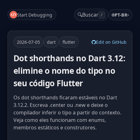
🔍
Buscar
Start Debugging
🌐
PT-BR
▾
/
2026-07-05
dart
flutter
Edit on GitHub
Dot shorthands no Dart 3.12:
elimine o nome do tipo no
seu código Flutter
Os dot shorthands ficaram estáveis no Dart
3.12.2. Escreva .center ou .new e deixe o
compilador inferir o tipo a partir do contexto.
Veja como eles funcionam com enums,
membros estáticos e construtores.