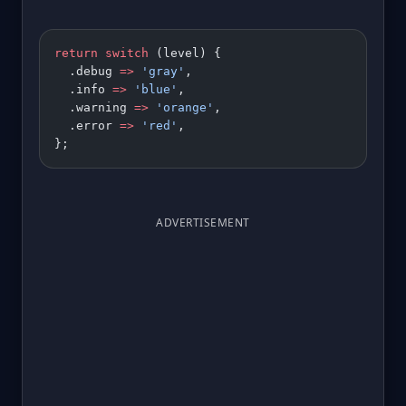
return
 switch
 (level) {
  .debug 
=>
 'gray'
,
  .info 
=>
 'blue'
,
  .warning 
=>
 'orange'
,
  .error 
=>
 'red'
,
};
ADVERTISEMENT