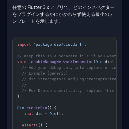
任意の Flutter 3.x アプリで、どのインスペクター
をプラグインするかにかかわらず使える最小のテ
ンプレートを示します。
import
 'package:dio/dio.dart'
;
// Keep this in a separate file if you want even
void
 _enableDebugNetworkInspector
(
Dio
 dio) {
  // Add your debug-only interceptors or inspect
  // Example (generic):
  // dio.interceptors.add(LogInterceptor(request
  //
  // For Droido specifically, replace this comme
}
Dio
 createDio
() {
  final
 dio 
=
 Dio
();
  assert
(() {