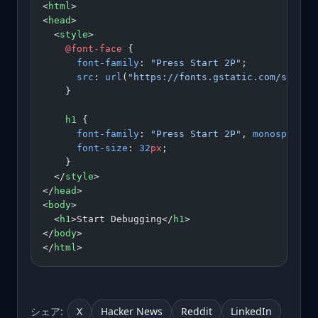
<
html
>
<
head
>
  <
style
>
    @font-face
 {
      font-family
: 
"Press Start 2P"
;
      src
: 
url
(
"https://fonts.gstatic.com/s/pres
    }
    h1
 {
      font-family
: 
"Press Start 2P"
, 
monospace
;
      font-size
: 
32
px
;
    }
  </
style
>
</
head
>
<
body
>
  <
h1
>Start Debugging</
h1
>
</
body
>
</
html
>
シェア:
X
Hacker News
Reddit
LinkedIn