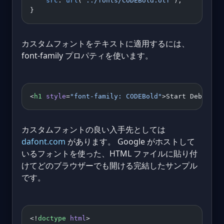
    src
: 
url
(
'../fonts/CODEBold.otf'
);
}
カスタムフォントをテキストに適用するには、
font-family プロパティを使います。
<
h1
 style
=
"font-family: CODEBold"
>Start Debuggin
カスタムフォントの良い入手先としては
dafont.com
があります。 Google がホストして
いるフォントを使った、HTML ファイルに貼り付
けてどのブラウザーでも開ける完結したサンプル
です。
<!
doctype
 html
>