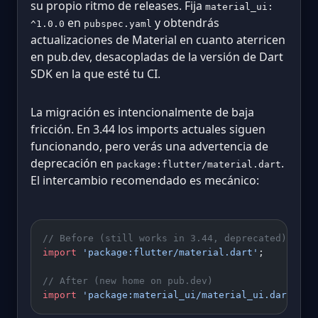
su propio ritmo de releases. Fija
material_ui:
en
y obtendrás
^1.0.0
pubspec.yaml
actualizaciones de Material en cuanto aterricen
en pub.dev, desacopladas de la versión de Dart
SDK en la que esté tu CI.
La migración es intencionalmente de baja
fricción. En 3.44 los imports actuales siguen
funcionando, pero verás una advertencia de
deprecación en
.
package:flutter/material.dart
El intercambio recomendado es mecánico:
// Before (still works in 3.44, deprecated)
import
 'package:flutter/material.dart'
;
// After (new home on pub.dev)
import
 'package:material_ui/material_ui.dart'
;