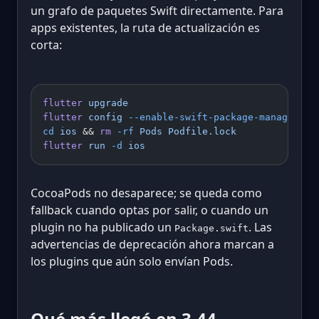
un grafo de paquetes Swift directamente. Para
apps existentes, la ruta de actualización es
corta:
flutter
 upgrade
flutter
 config
 --enable-swift-package-manager
cd
 ios
 && 
rm
 -rf
 Pods
 Podfile.lock
flutter
 run
 -d
 ios
CocoaPods no desaparece; se queda como
fallback cuando optas por salir, o cuando un
plugin no ha publicado un
. Las
Package.swift
advertencias de deprecación ahora marcan a
los plugins que aún solo envían Pods.
Qué más llegó en 3.44