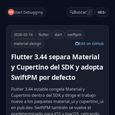
🔍
Buscar
Start Debugging
🌐
ES
▾
/
2026-05-16
flutter
dart
swiftpm
material-design
Edit on GitHub
Flutter 3.44 separa Material
y Cupertino del SDK y adopta
SwiftPM por defecto
Flutter 3.44 estable congela Material y
Cupertino dentro del SDK y dirige el trabajo
nuevo a los paquetes material_ui y cupertino_ui
en pub.dev. SwiftPM también se vuelve el
predeterminado para iOS y macOS, retirando