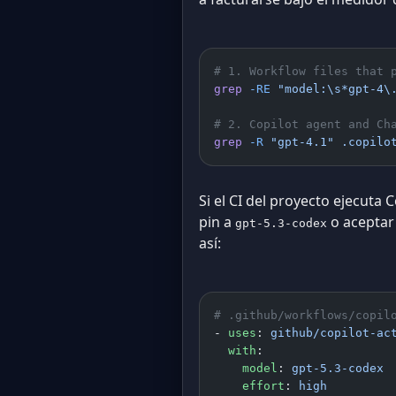
# 1. Workflow files that 
grep
 -RE
 "model:\s*gpt-4\
# 2. Copilot agent and Ch
grep
 -R
 "gpt-4.1"
 .copilo
Si el CI del proyecto ejecuta 
pin a
o aceptar 
gpt-5.3-codex
así:
# .github/workflows/copil
- 
uses
: 
github/copilot-ac
  with
:
    model
: 
gpt-5.3-codex
    effort
: 
high