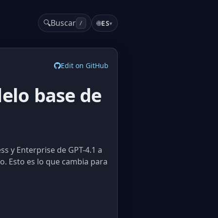
🔍
Buscar
🌐
ES
▾
/
Edit on GitHub
delo base de
ss y Enterprise de GPT-4.1 a
so. Esto es lo que cambia para