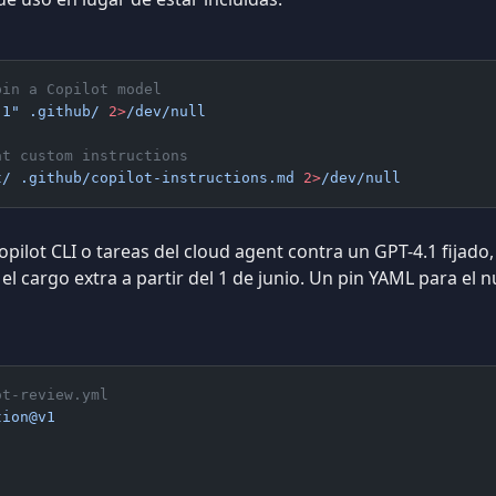
pin a Copilot model
.1"
 .github/
 2>
/dev/null
at custom instructions
t/
 .github/copilot-instructions.md
 2>
/dev/null
Copilot CLI o tareas del cloud agent contra un GPT-4.1 fijado
el cargo extra a partir del 1 de junio. Un pin YAML para el
ot-review.yml
tion@v1