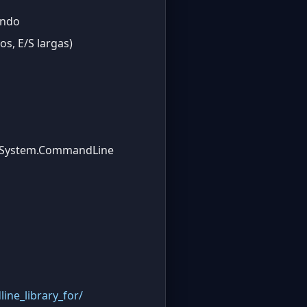
ando
os, E/S largas)
de System.CommandLine
ne_library_for/