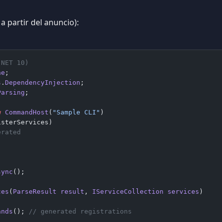
 a partir del anuncio):
.NET 10)
ne
;
s
.
DependencyInjection
;
Parsing
;
w
 CommandHost
(
"Sample CLI"
)
isterServices)
erated
sync
();
ces
(
ParseResult
 result
, 
IServiceCollection
 services
)
ands
(); 
// generated registrations