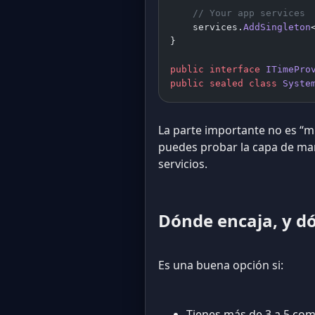
    // Your app services
    services.
AddSingleton
}
public
 interface
 ITimePro
public
 sealed
 class
 Syste
La parte importante no es “mi
puedes probar la capa de ma
servicios.
Dónde encaja, y d
Es una buena opción si:
Tienes más de 3 a 5 co