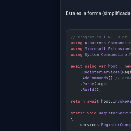
Esta es la forma (simplificada
// Program.cs (.NET 9 or 
using
 Albatross
.
CommandLi
using
 Microsoft
.
Extension
using
 System
.
CommandLine
.
await
 using
 var
 host
 =
 ne
    .
RegisterServices
(Reg
    .
AddCommands
() 
// gen
    .
Parse
(args)
    .
Build
();
return
 await
 host.
InvokeA
static
 void
 RegisterServi
{
    services.
RegisterComm