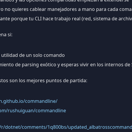
pero no quieres cablear manejadores a mano para cada com
gante porque tu CLI hace trabajo real (red, sistema de archiv
na si:
 utilidad de un solo comando
iento de parsing exótico y esperas vivir en los internos 
estos son los mejores puntos de partida:
an.github.io/commandline/
.com/rushuiguan/commandline
m/r/dotnet/comments/1q800bs/updated_albatrosscommandli