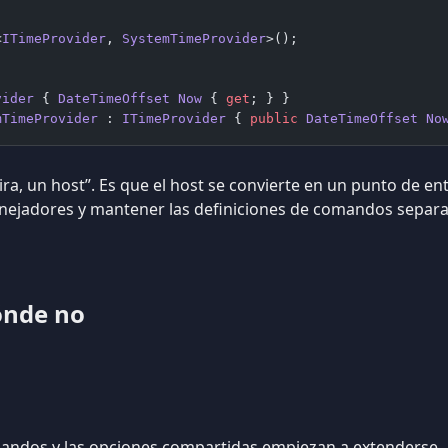
<
ITimeProvider
, 
SystemTimeProvider
>();
vider
 { 
DateTimeOffset
 Now
 { 
get
; } }
mTimeProvider
 : 
ITimeProvider
 { 
public
 DateTimeOffset
 No
ra, un host”. Es que el host se convierte en un punto de e
nejadores y mantener las definiciones de comandos separa
ónde no
mandos y las opciones compartidas empiezan a extenderse