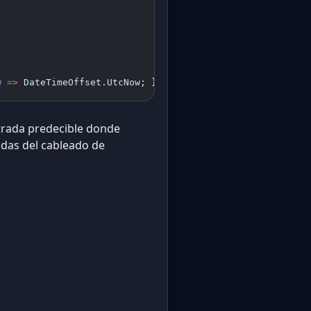
w
 =>
 DateTimeOffset.UtcNow; }
ntrada predecible donde
das del cableado de