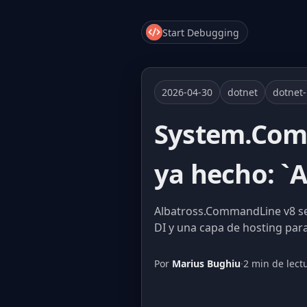
Start Debugging
2026-04-30
dotnet
dotnet
System.Comm
ya hecho: `
Albatross.CommandLine v8 se
DI y una capa de hosting para 
Por
Marius Bughiu
·
2 min de lect