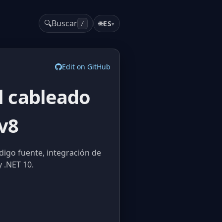
🔍
Buscar
🌐
ES
▾
/
Edit on GitHub
l cableado
v8
go fuente, integración de
y .NET 10.