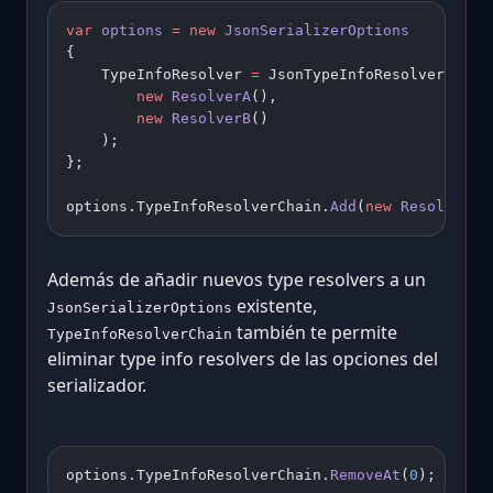
var
 options
 =
 new
 JsonSerializerOptions
{
    TypeInfoResolver 
=
 JsonTypeInfoResolver.
Comb
        new
 ResolverA
(), 
        new
 ResolverB
()
    );
};
options.TypeInfoResolverChain.
Add
(
new
 ResolverC
(
Además de añadir nuevos type resolvers a un
existente,
JsonSerializerOptions
también te permite
TypeInfoResolverChain
eliminar type info resolvers de las opciones del
serializador.
options.TypeInfoResolverChain.
RemoveAt
(
0
);