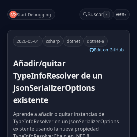
🔍
Buscar
Start Debugging
🌐
ES
▾
/
2026-05-01
csharp
dotnet
dotnet-8
Edit on GitHub
Añadir/quitar
TypeInfoResolver de un
JsonSerializerOptions
existente
Aprende a añadir o quitar instancias de
TypeInfoResolver en un JsonSerializerOptions
existente usando la nueva propiedad
TypeInfoResolverChain en .NET 8.