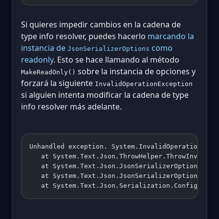
Si quieres impedir cambios en la cadena de
type info resolver, puedes hacerlo
marcando la
instancia de
como
JsonSerializerOptions
readonly
. Esto se hace llamando al método
sobre la instancia de opciones y
MakeReadOnly()
forzará la siguiente
InvalidOperationException
si alguien intenta modificar la cadena de type
info resolver más adelante.
Unhandled exception. System.InvalidOperationExce
   at System.Text.Json.ThrowHelper.ThrowInvalidO
   at System.Text.Json.JsonSerializerOptions.Ver
   at System.Text.Json.JsonSerializerOptions.Opt
   at System.Text.Json.Serialization.Configurati