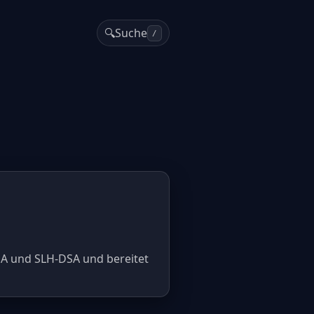
🔍
Suche
/
SA und SLH-DSA und bereitet