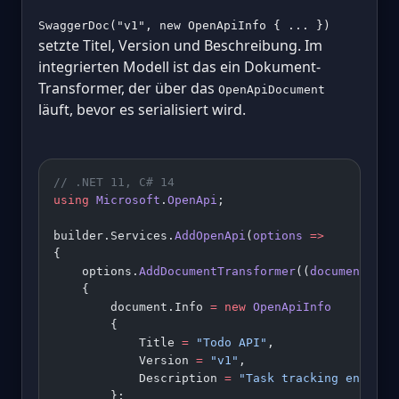
SwaggerDoc("v1", new OpenApiInfo { ... })
setzte Titel, Version und Beschreibung. Im
integrierten Modell ist das ein Dokument-
Transformer, der über das
OpenApiDocument
läuft, bevor es serialisiert wird.
// .NET 11, C# 14
using
 Microsoft
.
OpenApi
;
builder.Services.
AddOpenApi
(
options
 =>
{
    options.
AddDocumentTransformer
((
document
, 
co
    {
        document.Info 
=
 new
 OpenApiInfo
        {
            Title 
=
 "Todo API"
,
            Version 
=
 "v1"
,
            Description 
=
 "Task tracking endpoin
        };