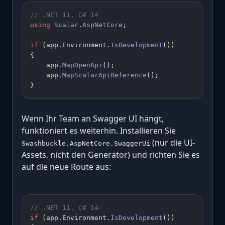
// .NET 11, C# 14
using
 Scalar
.
AspNetCore
;
if
 (app.Environment.
IsDevelopment
())
{
    app.
MapOpenApi
();
    app.
MapScalarApiReference
();
}
Wenn Ihr Team an Swagger UI hängt,
funktioniert es weiterhin. Installieren Sie
(nur die UI-
Swashbuckle.AspNetCore.SwaggerUi
Assets, nicht den Generator) und richten Sie es
auf die neue Route aus:
// .NET 11, C# 14
if
 (app.Environment.
IsDevelopment
())