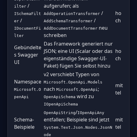
/
aufgerufen; als
ilter
/
ho
ISchemaFilt
AddOperationTransformer
/
/
ch
er
AddSchemaTransformer
neu
IDocumentFi
AddDocumentTransformer
schreiben
lter
Das Framework generiert nur
Gebündelte
JSON; eine UI (Scalar oder das
ho
s Swagger
eigenständige Swagger-UI-
ch
UI
Paket) fügen Sie selbst hinzu
v2 verschiebt Typen von
Namespace
Microsoft.OpenApi.Models
mit
nach
;
Microsoft.O
Microsoft.OpenApi
tel
wird zu
penApi
OpenApiSchema
IOpenApiSchema
/
OpenApiString
IOpenApiAny
Schema-
entfallen; Beispiele sind jetzt
mit
Beispiele
tel
System.Text.Json.Nodes.JsonN
ode