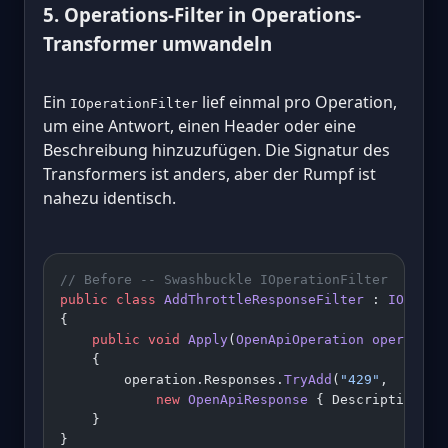
5. Operations-Filter in Operations-
Transformer umwandeln
Ein
lief einmal pro Operation,
IOperationFilter
um eine Antwort, einen Header oder eine
Beschreibung hinzuzufügen. Die Signatur des
Transformers ist anders, aber der Rumpf ist
nahezu identisch.
// Before -- Swashbuckle IOperationFilter
public
 class
 AddThrottleResponseFilter
 : 
IOperat
{
    public
 void
 Apply
(
OpenApiOperation
 operation
    {
        operation.Responses.
TryAdd
(
"429"
,
            new
 OpenApiResponse
 { Description 
=
 
    }
}