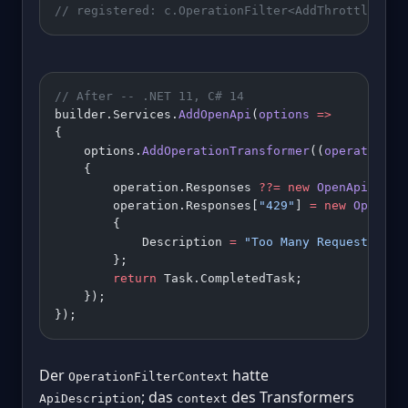
// registered: c.OperationFilter<AddThrottleResp
// After -- .NET 11, C# 14
builder.Services.
AddOpenApi
(
options
 =>
{
    options.
AddOperationTransformer
((
operation
, 
    {
        operation.Responses 
??=
 new
 OpenApiRespo
        operation.Responses[
"429"
] 
=
 new
 OpenApi
        {
            Description 
=
 "Too Many Requests"
        };
        return
 Task.CompletedTask;
    });
});
Der
hatte
OperationFilterContext
; das
des Transformers
ApiDescription
context