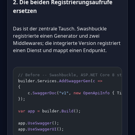
2. Die beiden Registrierungsaufrufe
ersetzen
Das ist der zentrale Tausch. Swashbuckle
registrierte einen Generator und zwei
Middlewares; die integrierte Version registriert
einen Dienst und mappt einen Endpunkt.
// Before -- Swashbuckle, ASP.NET Core 8 style
builder.Services.
AddSwaggerGen
(
c
 =>
{
    c.
SwaggerDoc
(
"v1"
, 
new
 OpenApiInfo
 { Title 
=
});
var
 app
 =
 builder.
Build
();
app.
UseSwagger
();
app.
UseSwaggerUI
();