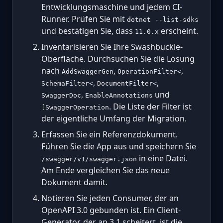
Entwicklungsmaschine und jedem CI-
Runner. Prüfen Sie mit
dotnet --list-sdks
und bestätigen Sie, dass
erscheint.
11.0.x
Inventarisieren Sie Ihre Swashbuckle-
Oberfläche. Durchsuchen Sie die Lösung
nach
,
,
AddSwaggerGen
OperationFilter<
,
,
SchemaFilter<
DocumentFilter<
,
und
SwaggerDoc
EnableAnnotations
. Die Liste der Filter ist
[SwaggerOperation
der eigentliche Umfang der Migration.
Erfassen Sie ein Referenzdokument.
Führen Sie die App aus und speichern Sie
in eine Datei.
/swagger/v1/swagger.json
Am Ende vergleichen Sie das neue
Dokument damit.
Notieren Sie jeden Consumer, der an
OpenAPI 3.0 gebunden ist. Ein Client-
Generator, der an 3.1 scheitert, ist die