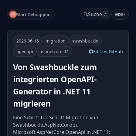
🔍
Suche
Start Debugging
🌐
DE
▾
/
2026-06-16
migration
swashbuckle
openapi
aspnetcore-11
Edit on GitHub
Von Swashbuckle zum
integrierten OpenAPI-
Generator in .NET 11
migrieren
Eine Schritt-für-Schritt-Migration von
Swashbuckle.AspNetCore zu
Microsoft.AspNetCore.OpenApi in .NET 11: