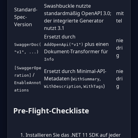
Swashbuckle nutzte
Standard-
standardmäßig OpenAPI 3.0;
mit
Spec-
der integrierte Generator
tel
Version
nutzt 3.1
Ersetzt durch
nie
plus einen
SwaggerDoc(
AddOpenApi("v1")
dri
Dokument-Transformer für
"v1", ...)
g
Info
[SwaggerOpe
Ersetzt durch Minimal-API-
nie
/
ration]
Metadaten (
,
dri
WithSummary
EnableAnnot
,
)
g
WithDescription
WithTags
ations
Pre-Flight-Checkliste
Installieren Sie das .NET 11 SDK auf jeder