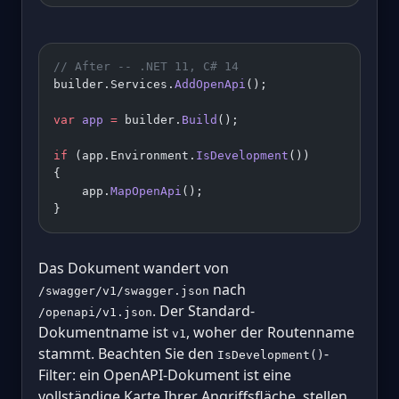
// After -- .NET 11, C# 14
builder.Services.
AddOpenApi
();
var
 app
 =
 builder.
Build
();
if
 (app.Environment.
IsDevelopment
())
{
    app.
MapOpenApi
();
}
Das Dokument wandert von
nach
/swagger/v1/swagger.json
. Der Standard-
/openapi/v1.json
Dokumentname ist
, woher der Routenname
v1
stammt. Beachten Sie den
-
IsDevelopment()
Filter: ein OpenAPI-Dokument ist eine
vollständige Karte Ihrer Angriffsfläche, stellen