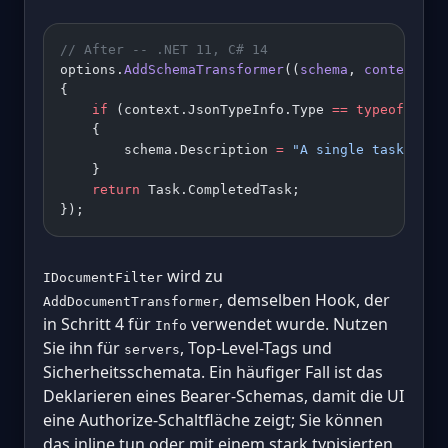
// After -- .NET 11, C# 14
options.
AddSchemaTransformer
((
schema
, 
context
, 
c
{
    if
 (context.JsonTypeInfo.Type 
==
 typeof
(
Todo
    {
        schema.Description 
=
 "A single task trac
    }
    return
 Task.CompletedTask;
});
wird zu
IDocumentFilter
, demselben Hook, der
AddDocumentTransformer
in Schritt 4 für
verwendet wurde. Nutzen
Info
Sie ihn für
, Top-Level-Tags und
servers
Sicherheitsschemata. Ein häufiger Fall ist das
Deklarieren eines Bearer-Schemas, damit die UI
eine Authorize-Schaltfläche zeigt; Sie können
das inline tun oder mit einem stark typisierten