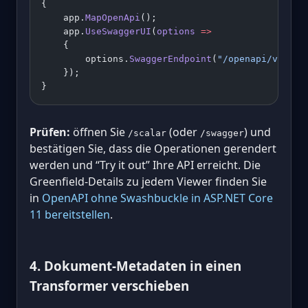
{
    app.
MapOpenApi
();
    app.
UseSwaggerUI
(
options
 =>
    {
        options.
SwaggerEndpoint
(
"/openapi/v1.jso
    });
}
Prüfen:
öffnen Sie
(oder
) und
/scalar
/swagger
bestätigen Sie, dass die Operationen gerendert
werden und “Try it out” Ihre API erreicht. Die
Greenfield-Details zu jedem Viewer finden Sie
in
OpenAPI ohne Swashbuckle in ASP.NET Core
11 bereitstellen
.
4. Dokument-Metadaten in einen
Transformer verschieben