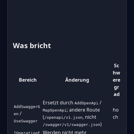
Was bricht
Sc
hw
Bereich
Änderung
ere
gr
ad
Ersetzt durch
/
AddOpenApi
AddSwaggerG
; andere Route
ho
MapOpenApi
/
en
(
, nicht
ch
/openapi/v1.json
UseSwagger
)
/swagger/v1/swagger.json
Werden nicht mehr
IOperationF