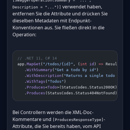
[SwaggerOperation(Summary = "...",
verwendet haben,
Description = "...")]
entfernen Sie die Attribute und drücken Sie
dieselben Metadaten mit Endpunkt-
Konventionen aus. Sie fließen direkt in die
Operation:
// .NET 11, C# 14
app.
MapGet
(
"/todos/{id}"
, (
int
 id
) 
=>
 Results.
Ok
   .
WithSummary
(
"Get a todo by id"
)
   .
WithDescription
(
"Returns a single todo item,
   .
WithTags
(
"Todos"
)
   .
Produces
<
Todo
>(StatusCodes.Status200OK)
   .
Produces
(StatusCodes.Status404NotFound);
Bei Controllern werden die XML-Doc-
Kommentare und
-
[ProducesResponseType]
Attribute, die Sie bereits haben, vom API