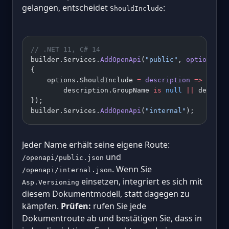
gelangen, entscheidet
:
ShouldInclude
// .NET 11, C# 14
builder.Services.
AddOpenApi
(
"public"
, 
options
 =>
{
    options.ShouldInclude 
=
 description
 =>
        description.GroupName 
is
 null
 ||
 descrip
});
builder.Services.
AddOpenApi
(
"internal"
);
Jeder Name erhält seine eigene Route:
und
/openapi/public.json
. Wenn Sie
/openapi/internal.json
einsetzen, integriert es sich mit
Asp.Versioning
diesem Dokumentmodell, statt dagegen zu
kämpfen.
Prüfen:
rufen Sie jede
Dokumentroute ab und bestätigen Sie, dass in