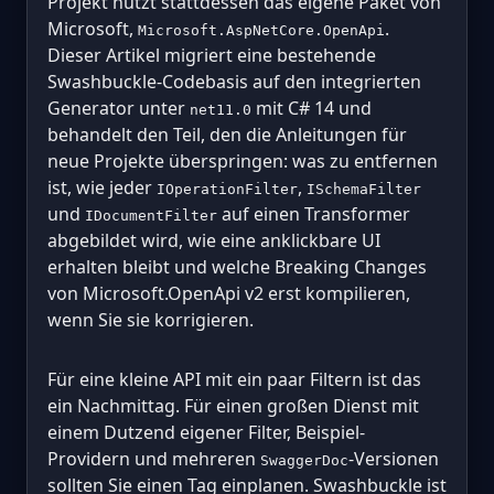
Projekt nutzt stattdessen das eigene Paket von
Microsoft,
.
Microsoft.AspNetCore.OpenApi
Dieser Artikel migriert eine bestehende
Swashbuckle-Codebasis auf den integrierten
Generator unter
mit C# 14 und
net11.0
behandelt den Teil, den die Anleitungen für
neue Projekte überspringen: was zu entfernen
ist, wie jeder
,
IOperationFilter
ISchemaFilter
und
auf einen Transformer
IDocumentFilter
abgebildet wird, wie eine anklickbare UI
erhalten bleibt und welche Breaking Changes
von Microsoft.OpenApi v2 erst kompilieren,
wenn Sie sie korrigieren.
Für eine kleine API mit ein paar Filtern ist das
ein Nachmittag. Für einen großen Dienst mit
einem Dutzend eigener Filter, Beispiel-
Providern und mehreren
-Versionen
SwaggerDoc
sollten Sie einen Tag einplanen. Swashbuckle ist