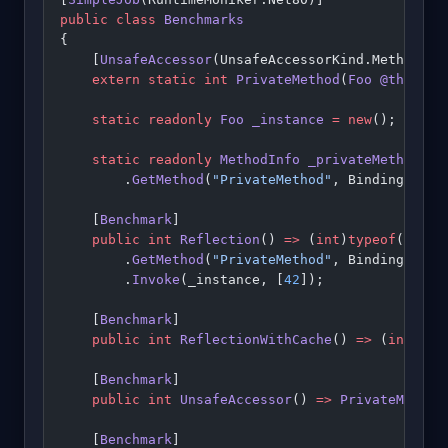
public
 class
 Benchmarks
{
    [
UnsafeAccessor
(UnsafeAccessorKind.Method, 
N
    extern
 static
 int
 PrivateMethod
(
Foo
 @this
, 
i
    static
 readonly
 Foo
 _instance
 =
 new
();
    static
 readonly
 MethodInfo
 _privateMethod
 =
 
        .
GetMethod
(
"PrivateMethod"
, BindingFlags
    [
Benchmark
]
    public
 int
 Reflection
() 
=>
 (
int
)
typeof
(
Foo
)
        .
GetMethod
(
"PrivateMethod"
, BindingFlags
        .
Invoke
(_instance, [
42
]);
    [
Benchmark
]
    public
 int
 ReflectionWithCache
() 
=>
 (
int
)_pr
    [
Benchmark
]
    public
 int
 UnsafeAccessor
() 
=>
 PrivateMethod
    [
Benchmark
]