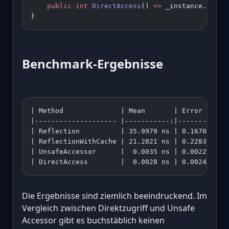
    public
 int
 DirectAccess
() 
=>
 _instance.
Publi
}
Benchmark-Ergebnisse
| Method              | Mean       | Error     |
|-------------------- |-----------:|----------:|
| Reflection          | 35.9979 ns | 0.1670 ns |
| ReflectionWithCache | 21.2821 ns | 0.2283 ns |
| UnsafeAccessor      |  0.0035 ns | 0.0022 ns |
| DirectAccess        |  0.0028 ns | 0.0024 ns |
Die Ergebnisse sind ziemlich beeindruckend. Im
Vergleich zwischen Direktzugriff und Unsafe
Accessor gibt es buchstäblich keinen