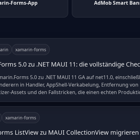
arin-Forms-App
AdMob Smart Bann
arin
xamarin-forms
orms 5.0 zu .NET MAUI 11: die vollständige Chec
arin.Forms 5.0 zu .NET MAUI 11 GA auf net11.0, einschließ
erern in Handler, AppShell-Verkabelung, Entfernung von
zer-Assets und den Fallstricken, die einen echten Produkti
xamarin-forms
rms ListView zu MAUI CollectionView migrieren