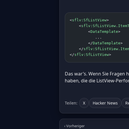
<
sflv:SfListView
>
    <
sflv:SfListView.Item
        <
DataTemplate
>
           ...
        </
DataTemplate
>
    </
sflv:SfListView.Ite
</
sflv:SfListView
>
Das war’s. Wenn Sie Fragen h
haben, die die ListView-Perf
Teilen:
X
Hacker News
R
‹ Vorheriger