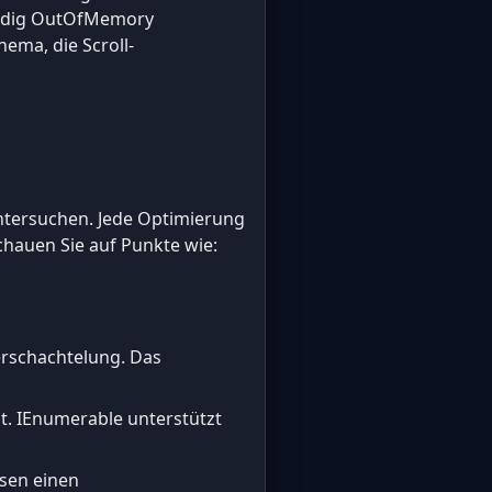
tändig OutOfMemory
hema, die Scroll-
ntersuchen. Jede Optimierung
hauen Sie auf Punkte wie:
erschachtelung. Das
ist. IEnumerable unterstützt
ssen einen