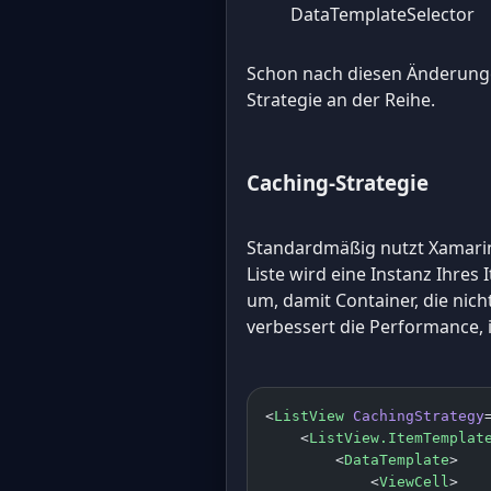
DataTemplateSelector
Schon nach diesen Änderungen
Strategie an der Reihe.
Caching-Strategie
Standardmäßig nutzt Xamarin 
Liste wird eine Instanz Ihres
um, damit Container, die nic
verbessert die Performance, i
<
ListView
 CachingStrategy
    <
ListView.ItemTemplat
        <
DataTemplate
>
            <
ViewCell
>