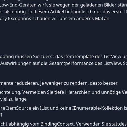
f Low-End-Geräten wirft sie wegen der geladenen Bilder s
 also nötig. In diesem Artikel behandle ich nur das erste T
y Exceptions schauen wir uns ein anderes Mal an.
oting müssen Sie zuerst das ItemTemplate des ListView u
 Auswirkungen auf die Gesamtperformance des ListView. Sc
mente reduzieren. Je weniger zu rendern, desto besser
hachtelung. Vermeiden Sie tiefe Hierarchien und unnötige V
viel zu lange
 Ihre ItemSource ein IList und keine IEnumerable-Kollektion 
ff
nicht abhängig vom BindingContext. Verwenden Sie stattde