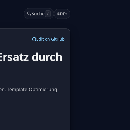
🔍
Suche
🌐
DE
▾
/
Edit on GitHub
rsatz durch
ien, Template-Optimierung