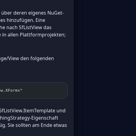
d über deren eigenes NuGet-
es hinzufügen. Eine
che nach SfListView das
 in allen Plattformprojekten;
r Page/View den folgenden
ew.XForms"
v:SfListView.ItemTemplate und
achingStrategy-Eigenschaft
g. Sie sollten am Ende etwas