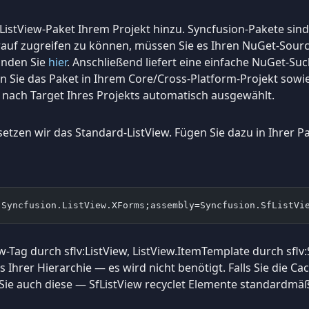
fListView-Paket Ihrem Projekt hinzu. Syncfusion-Pakete sin
auf zugreifen zu können, müssen Sie es Ihren NuGet-Sourc
finden Sie
hier
. Anschließend liefert eine einfache NuGet-Su
n Sie das Paket in Ihrem Core/Cross-Platform-Projekt sowie
 nach Target Ihres Projekts automatisch ausgewählt.
t, ersetzen wir das Standard-ListView. Fügen Sie dazu in Ihre
:Syncfusion.ListView.XForms;assembly=Syncfusion.SfListVi
w-Tag durch sflv:ListView, ListView.ItemTemplate durch sfl
s Ihrer Hierarchie — es wird nicht benötigt. Falls Sie die C
ie auch diese — SfListView recyclet Elemente standardmäßi