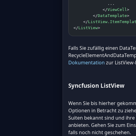
              ...
            </
ViewCell
>
        </
DataTemplate
>
    </
ListView.ItemTempla
</
ListView
>
Falls Sie zufällig einen Data
RecycleElementAndDataTempla
Dokumentation
zur ListView
Syncfusion ListView
Wenn Sie bis hierher gekomme
Optionen in Betracht zu ziehe
Suiten bekannt sind und ihre
anbieten. Gehen Sie zum Eins
falls noch nicht geschehen.